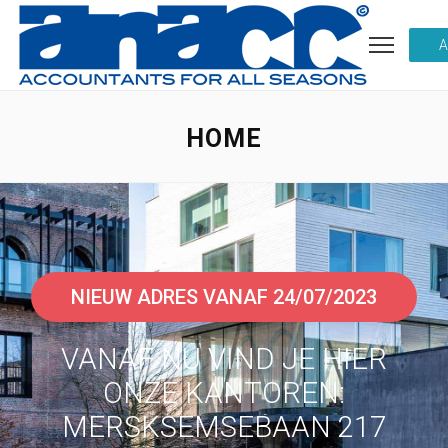
HOME
NIEUW ADRES VANAF 24/07/2023
VANAF NU VIND JE HIER
ONZE KANTOREN:
MERSKSEMSEBAAN 217